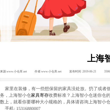
上海
来源:
www.小仓库.net
|
作者:
www.小仓库.net
|
发布时间 :
2019-06-21
|
350
家里在装修，有一些想保留的家具没处放。扔了或者低
务，
上海智小仓
家具寄存
收费标准？
上海智小仓
迷你仓
数上，就看你要哪种大小规格的，具体请咨询上海智小
手机: 15316880007