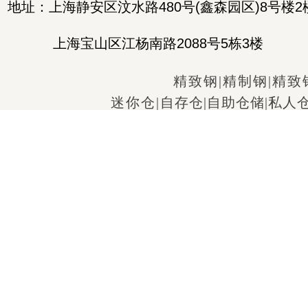
地址：上海静安区汶水路480号(鑫森园区)8号楼2
上海宝山区江杨南路2088号5栋3楼
精致钢
|
精制钢
|
精致
迷你仓
|
自存仓
|
自助仓储
|
私人
仓库出租
|
家具存