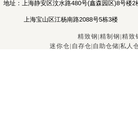
地址：上海静安区汶水路480号(鑫森园区)8号楼2
上海宝山区江杨南路2088号5栋3楼
精致钢
|
精制钢
|
精致
迷你仓
|
自存仓
|
自助仓储
|
私人
仓库出租
|
家具存