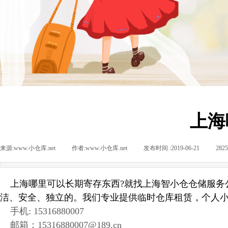
上海
来源:
www.小仓库.net
|
作者:
www.小仓库.net
|
发布时间 :
2019-06-21
|
282
上海哪里可以长期寄存东西?
就找上海智小仓仓储服务
洁、安全、独立的。我们专业提供
临时仓库租赁
，
个人小
手机: 15316880007
邮箱：15316880007@189.cn